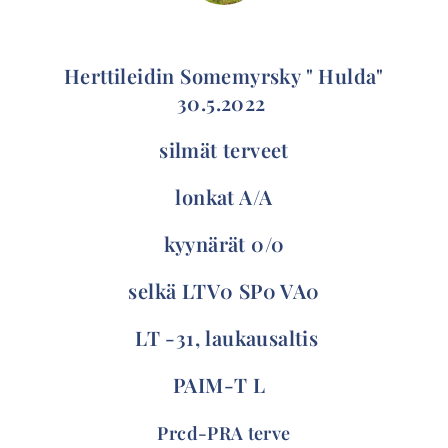
Herttileidin Somemyrsky " Hulda"
30.5.2022
silmät terveet
lonkat A/A
kyynärät 0/0
selkä LTV0 SP0 VA0
LT -31, laukausaltis
PAIM-T L
Prcd-PRA terve